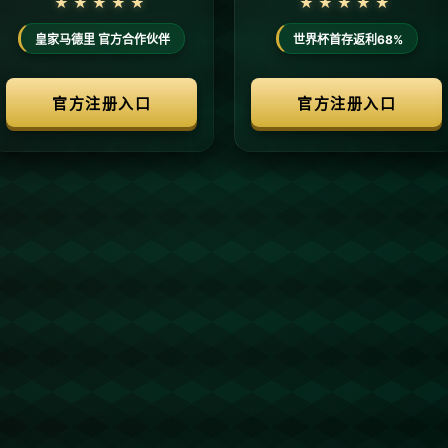
★★★★★
★★★★★
皇家马德里 官方合作伙伴
世界杯首存返利68%
官方注册入口
官方注册入口