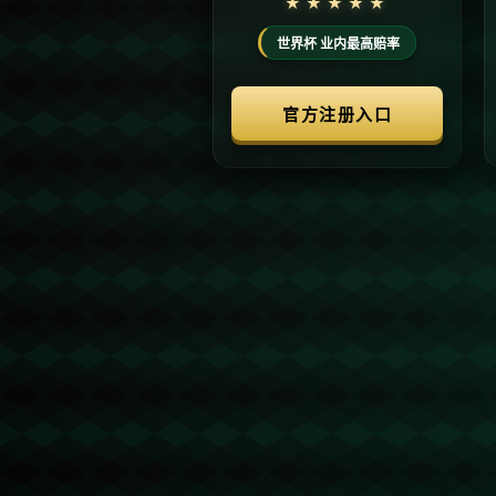
★★★★★
世界杯 业内最高赔率
官方注册入口