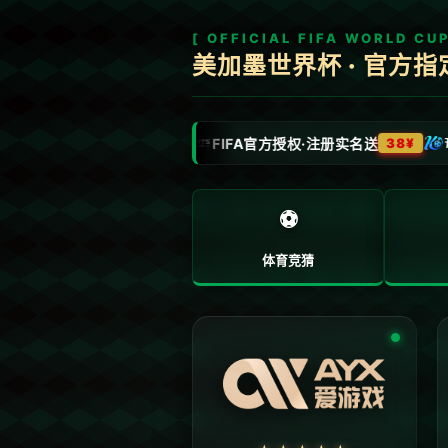
[ OFFICIAL FIFA WORLD CUP
美加墨世界杯 · 官方指定网
FIFA官方授权·注册实名送
38¥
⚽️
体育竞猜