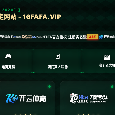
 2026™ ]
站 - 16FAFA.VIP
FIFA官方授权·注册实名送
38¥
🎮
🃏
🎰
电子老虎
电竞竞猜
澳门真人赌场